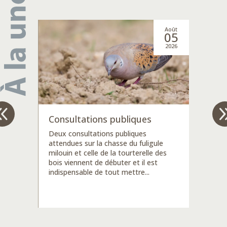
ep
Août
5
05
25
2026
R
A
t
Consultations publiques
le
l'
Deux consultations publiques
in
pa
attendues sur la chasse du fuligule
de
milouin et celle de la tourterelle des
l'
bois viennent de débuter et il est
in
indispensable de tout mettre...