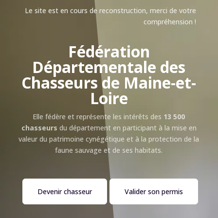
Le site est en cours de reconstruction, merci de votre
compréhension !
Fédération
Départementale des
Chasseurs de Maine-et-
Loire
Elle fédère et représente les intérêts des
13 500
chasseurs
du département en participant à la mise en
valeur du patrimoine cynégétique et à la protection de la
faune sauvage et de ses habitats.
Devenir chasseur
Valider son permis