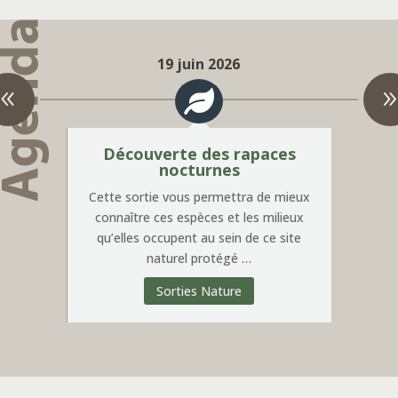
19 juin 2026
le
Découverte des rapaces
Dé
nocturnes
 ha,
Cette sortie vous permettra de mieux
connaître ces espèces et les milieux
l
pour
qu’elles occupent au sein de ce site
 …
naturel protégé …
Sorties Nature