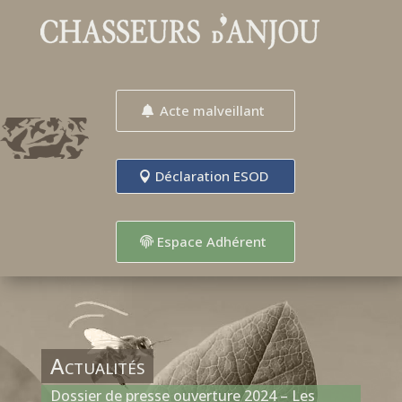
Acte malveillant
Déclaration ESOD
Espace Adhérent
Actualités
Dossier de presse ouverture 2024 – Les