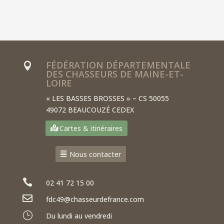
de la biodiversité
10 Sep 2024
|
Actualités
FÉDÉRATION DÉPARTEMENTALE

DES CHASSEURS DE MAINE-ET-
LOIRE
« LES BASSES BROSSES » – CS 50055
49072 BEAUCOUZÉ CEDEX
Cartes & itinéraires
Nous contacter

02 41 72 15 00

fdc49@chasseurdefrance.com
}
Du lundi au vendredi