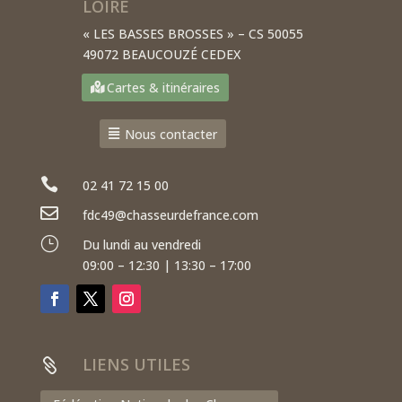
LOIRE
« LES BASSES BROSSES » – CS 50055
49072 BEAUCOUZÉ CEDEX
Cartes & itinéraires
Nous contacter

02 41 72 15 00

fdc49@chasseurdefrance.com
}
Du lundi au vendredi
09:00 – 12:30 | 13:30 – 17:00
LIENS UTILES
