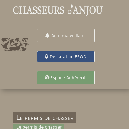
Acte malveillant
Déclaration ESOD
Espace Adhérent
Le permis de chasser
Le permis de chasser