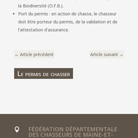
la Biodiversité (O.F.B.).
Port du permis : en action de chasse, le chasseur
doit être porteur du permis, de la validation et de
l’attestation d’assurance.
←
Article précédent
Article suivant
→
Le permis de chasser
Le permis de chasser
9 Août 2023
|
Le permis de chasser
FÉDÉRATION DÉPARTEMENTALE

DES CHASSEURS DE MAINE-ET-