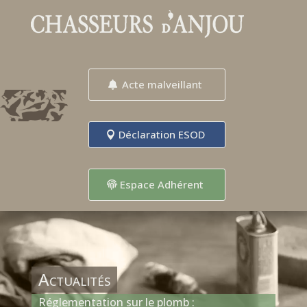
Acte malveillant
Déclaration ESOD
Espace Adhérent
Actualités
Réglementation sur le plomb :