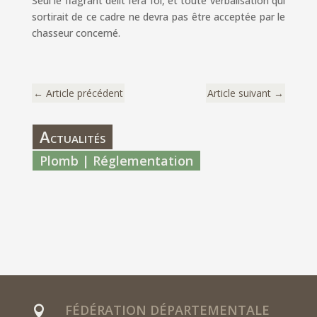
Seul le flagrant délit fera foi, et toute verbalisation qui
sortirait de ce cadre ne devra pas être acceptée par le
chasseur concerné.
←
Article précédent
Article suivant
→
Actualités
Plomb | Réglementation
Réglementation sur le plomb :
communication de la Fédération
Nationale
8 Sep 2023
|
Actualités
FÉDÉRATION DÉPARTEMENTALE
