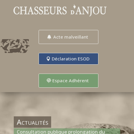
Acte malveillant
Déclaration ESOD
Espace Adhérent
Actualités
Consultation publique prolongation du