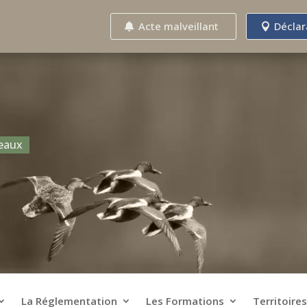
Acte malveillant
Déclar
seaux
La Réglementation
Les Formations
Territoires