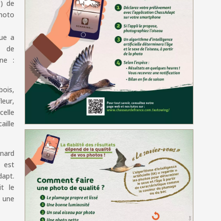
) de
photo
ue a
n de
ne :
bois,
leur,
celle
aille
anard
é est
dapt.
it le
 une