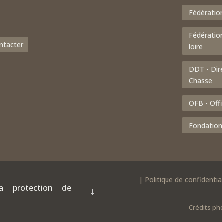
Fédératio
Fédératio
ntacter
loire
DDT - Dir
Chasse
OFB - Offi
Fondation
|
Politique de confidential
a protection de
Crédits ph