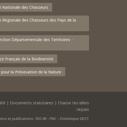
n Nationale des Chasseurs
n Régionale des Chasseurs des Pays de la
ection Départementale des Territoires -
ce Français de la Biodiversité
 pour la Présevation de la Nature
ité
|
Documents statutaires
|
Chasse tes idées
reçues
otos et publications : FDC49 – FNC – Dominique GEST