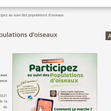
cipez au suivi des populations d’oiseaux
opulations d’oiseaux
A
Pa
d’
5 A
sexe
ance
 2021
de la
e de