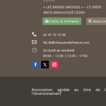
« LES BASSES BROSSES » – CS 50055
49072 BEAUCOUZÉ CEDEX
Cartes & itinéraires
Nous co

02 41 72 15 00

fdc49@chasseurdefrance.com
}
Du lundi au vendredi
09:00 – 12:30 | 13:30 – 17:00
Association agréée au titre de l
l'environnement