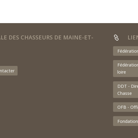
E DES CHASSEURS DE MAINE-ET-
LIE

Fédératio
Fédératio
ntacter
loire
DDT - Dir
Chasse
OFB - Offi
Fondation