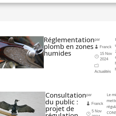
Réglementation
par
plomb en zones
Franck
humides
15 Nov
2024
Actualités
Consultation
Le mi
par
du public :
mettr
Franck
projet de
régu
5 Nov
CONS
régulation