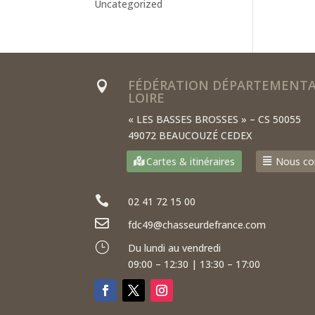
Uncategorized
FÉDÉRATION DÉPARTEMENTAL

LOIRE
« LES BASSES BROSSES » – CS 50055
49072 BEAUCOUZÉ CEDEX
Cartes & itinéraires
Nous co

02 41 72 15 00

fdc49@chasseurdefrance.com
}
Du lundi au vendredi
09:00 – 12:30 | 13:30 – 17:00